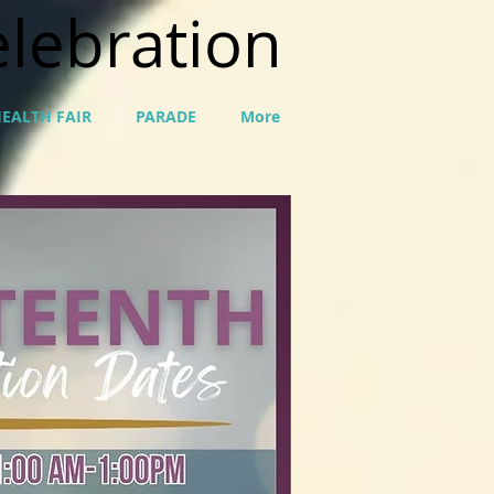
elebration
EALTH FAIR
PARADE
More