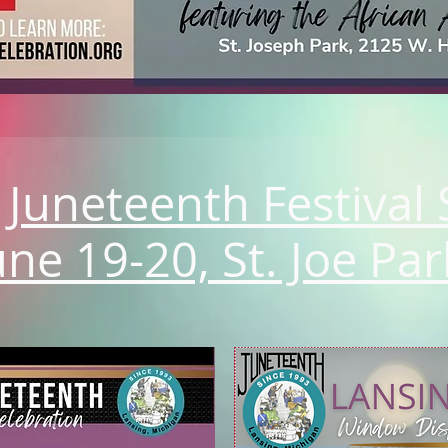
 Juneteenth Festival
une 19-20, St. Joe Par