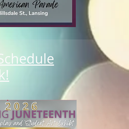
 Schedule
k!